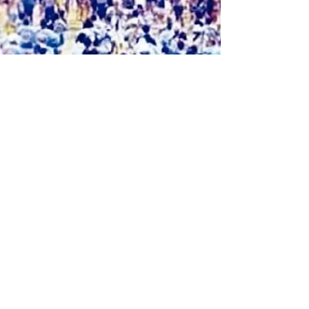
Jan 17, 2025
On January 18th we will have our
Batucada da Pompéia party