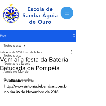
Escola de
Samba Águia
de Ouro
Post
Todos posts
6 de nov. de 2018
1 min de leitura
Todos posts
Vem aí a festa da Bateria
Notícias da Escola
Batucada da Pompéia
Águia no Mundo
Carnavais passados
Publicado no site 
http://www.sintoniadebambas.com.br 
no dia 06 de Novembro de 2018.