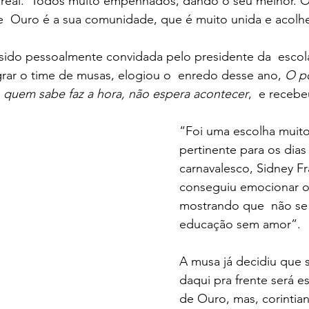
surreal.  Todos muito empenhados, dando o seu melhor. 
  Ouro é a sua comunidade, que é muito unida e acolh
r sido pessoalmente convidada pelo presidente da  escola
egrar o time de musas, elogiou o  enredo desse ano, 
O p
 quem sabe faz a hora, não espera acontecer
,  e recebe
“Foi uma escolha muito 
pertinente para os dias 
carnavalesco, Sidney Fr
conseguiu emocionar 
mostrando que  não se 
educação sem amor”.
A musa já decidiu que s
daqui pra frente será es
de Ouro, mas, corintia