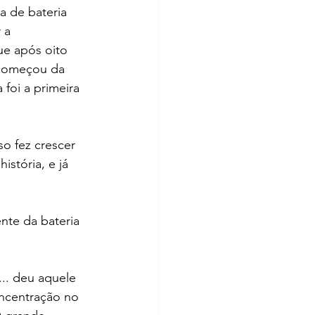
a de bateria 
 a 
ue após oito 
á começou da 
foi a primeira 
o fez crescer 
stória, e já 
nte da bateria 
... deu aquele 
oncentração no 