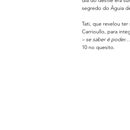
dia do desfile era 
segredo do Águia de
Tati, que revelou te
Carrioullo, para int
– se saber é poder…
10 no quesito.