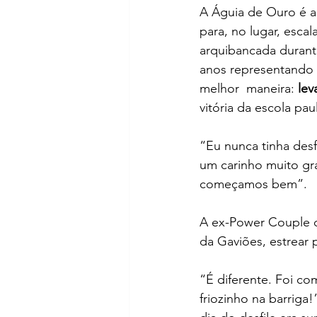
A Águia de Ouro é a 
para, no lugar, esca
arquibancada durante
anos representando a
melhor  maneira: 
lev
vitória da escola pau
“Eu nunca tinha desf
um carinho muito gra
começamos bem”.
A ex-Power Couple co
da Gaviões, estrear
“É diferente. Foi co
friozinho na barriga