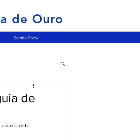
ia de Ouro
Samba Show
guia de
 escola este 