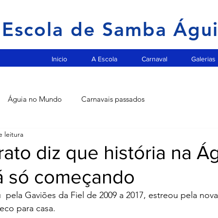
Escola de Samba Águ
Inicio
A Escola
Carnaval
Galerias
Águia no Mundo
Carnavais passados
 leitura
rato diz que história na Á
á só começando
  pela Gaviões da Fiel de 2009 a 2017, estreou pela nova
neco para casa.