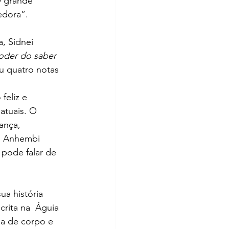
O grande 
edora”.
, Sidnei 
oder do saber 
u quatro notas 
feliz e 
atuais. O  
ança, 
o Anhembi 
pode falar de 
ua história 
crita na  Águia 
na de corpo e 