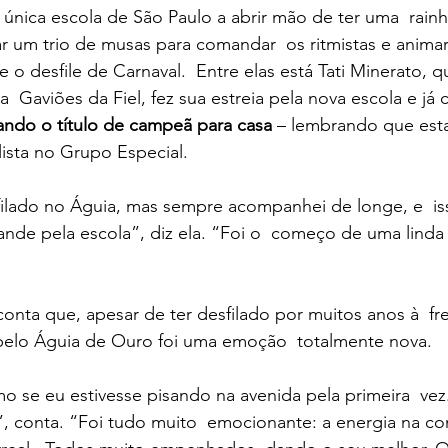
única escola de São Paulo a abrir mão de ter uma  rainh
lar um trio de musas para comandar  os ritmistas e animar
 o desfile de Carnaval.  Entre elas está Tati Minerato, q
  Gaviões da Fiel, fez sua estreia pela nova escola e j
ando o título de campeã para casa
 – lembrando que esta 
lista no Grupo Especial.
ilado no Águia, mas sempre acompanhei de longe, e  iss
nde pela escola”, diz ela. “Foi o  começo de uma linda hi
nta que, apesar de ter desfilado por muitos anos à  fre
 pelo Águia de Ouro foi uma emoção  totalmente nova.
mo se eu estivesse pisando na avenida pela primeira  vez
!”, conta. “Foi tudo muito  emocionante: a energia na c