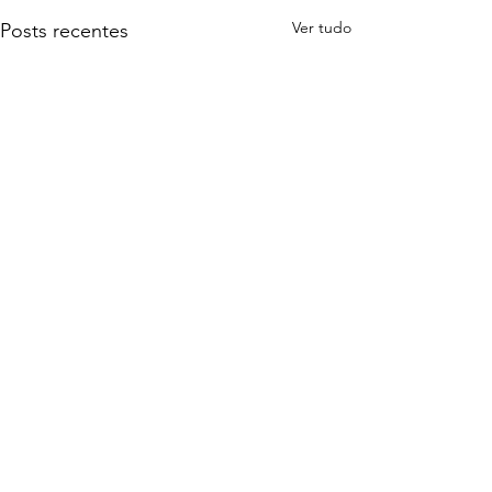
Ver tudo
Posts recentes
Siga a Águia de Ouro nas Redes Sociais
G. R. C. S. Escola de Samba Águia de Ouro