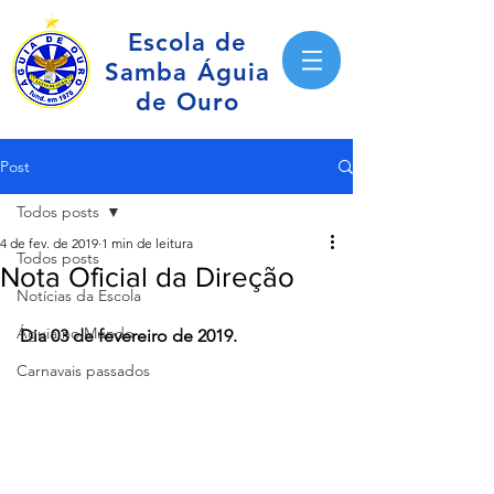
Escola de
Samba Águia
de Ouro
Post
Todos posts
4 de fev. de 2019
1 min de leitura
Todos posts
Nota Oficial da Direção
Notícias da Escola
Águia no Mundo
Dia 03 de fevereiro de 2019.
Carnavais passados