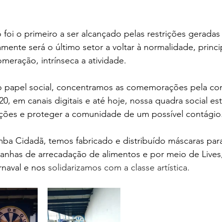
 foi o primeiro a ser alcançado pelas restrições gerada
ente será o último setor a voltar à normalidade, princ
omeração, intrínseca a atividade.
 papel social, concentramos as comemorações pela con
20, em canais digitais e até hoje, nossa quadra social es
ações e proteger a comunidade de um possível contágio
a Cidadã, temos fabricado e distribuído máscaras par
anhas de arrecadação de alimentos e por meio de Live
rnaval e nos 
solidarizamos com a classe artística.