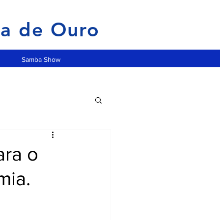
ia de Ouro
Samba Show
ara o
mia.