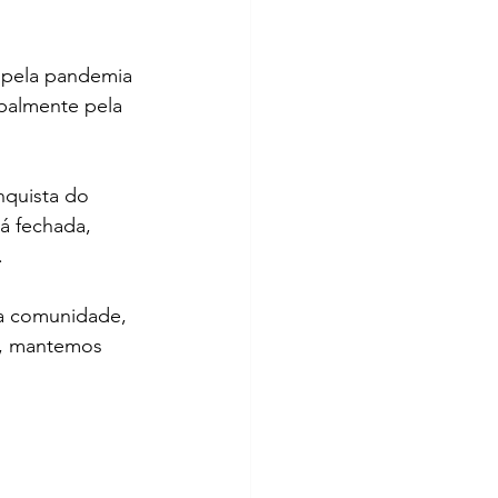
s pela pandemia 
ipalmente pela 
quista do 
tá fechada, 
.
a comunidade, 
s, mantemos 