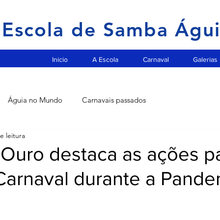
Escola de Samba Águ
Inicio
A Escola
Carnaval
Galerias
Águia no Mundo
Carnavais passados
e leitura
 Ouro destaca as ações p
Carnaval durante a Pande