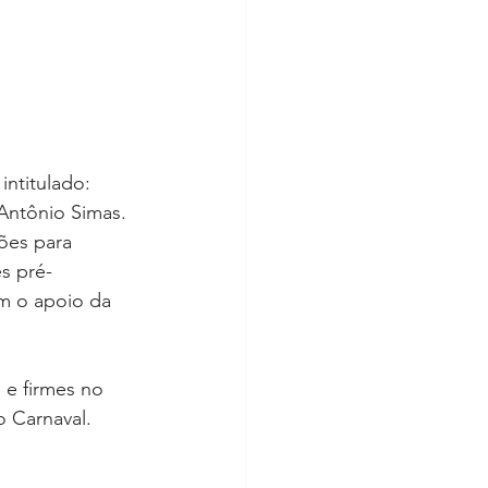
intitulado: 
Antônio Simas. 
ões para 
s pré-
m o apoio da 
 e firmes no 
o Carnaval.