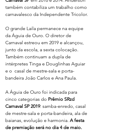
Carnaval SP
 em 2016 e 2014. Anderson 
também contabiliza um trabalho como 
carnavalesco da Independente Tricolor.
O grande Laíla permanece na equipe 
da Águia de Ouro. O diretor de  
Carnaval estreou em 2019 e alcançou, 
junto da escola, a sexta colocação.  
Também continuam a dupla de 
intérpretes Tinga e Douglinhas Aguiar 
e o  casal de mestre-sala e porta-
bandeira João Carlos e Ana Paula.
A Águia de Ouro foi indicada para 
cinco categorias do 
Prêmio SRzd 
Carnaval SP 2019
: samba-enredo, casal 
de mestre-sala e porta-bandeira, ala de 
baianas, evolução e harmonia. 
A festa 
de premiação será no dia 4 de maio.