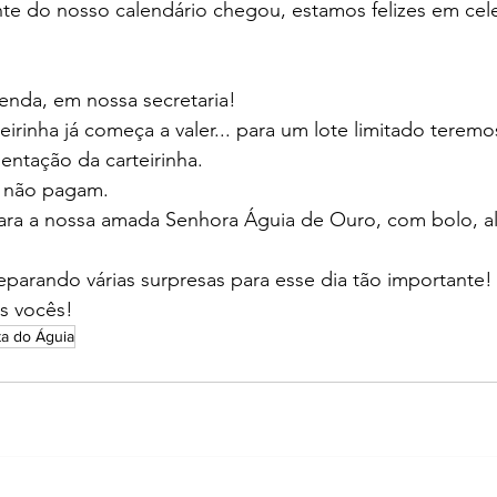
nte do nosso calendário chegou, estamos felizes em cel
venda, em nossa secretaria! 
teirinha já começa a valer... para um lote limitado terem
entação da carteirinha.
s não pagam.
ra a nossa amada Senhora Águia de Ouro, com bolo, al
arando várias surpresas para esse dia tão importante!
s vocês!
ta do Águia