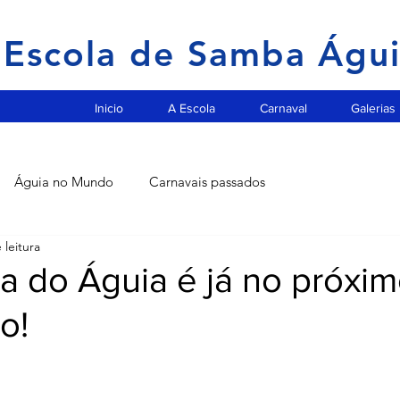
Escola de Samba Águ
Inicio
A Escola
Carnaval
Galerias
Águia no Mundo
Carnavais passados
 leitura
a do Águia é já no próxim
o!