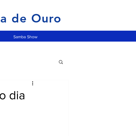
ia de Ouro
Samba Show
o dia