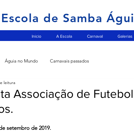
Escola de Samba Águ
Inicio
A Escola
Carnaval
Galerias
Águia no Mundo
Carnavais passados
e leitura
ita Associação de Futebol
os.
 de setembro de 2019.