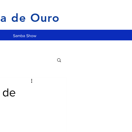
ia de Ouro
Samba Show
 de