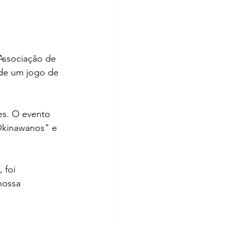
Associação de 
de um jogo de 
es. O evento  
"Okinawanos" e 
 foi 
nossa 