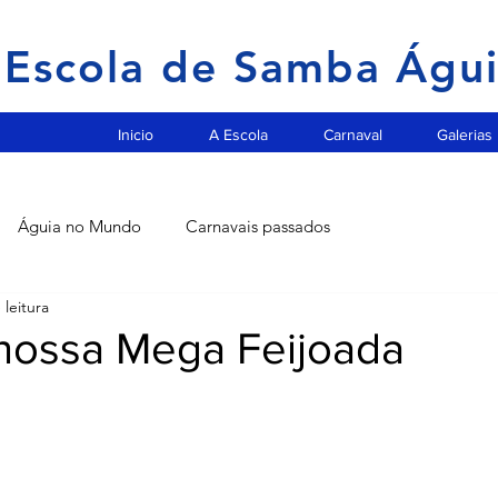
Escola de Samba Águ
Inicio
A Escola
Carnaval
Galerias
Águia no Mundo
Carnavais passados
 leitura
 nossa Mega Feijoada