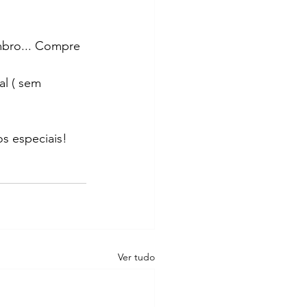
mbro... Compre 
l ( sem 
s especiais!
Ver tudo