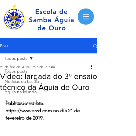
Escola de
Samba Águia
de Ouro
Post
Todos posts
21 de fev. de 2019
1 min de leitura
Todos posts
Vídeo: largada do 3º ensaio
Notícias da Escola
técnico da Águia de Ouro
Águia no Mundo
Carnavais passados
Publicado no site: 
https://www.srzd.com no dia 21 de 
fevereiro de 2019.