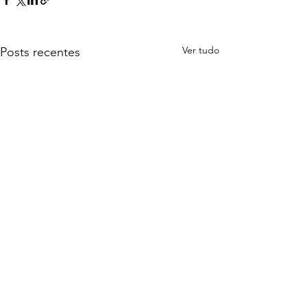
Ver tudo
Posts recentes
Siga a Águia de Ouro nas Redes Sociais