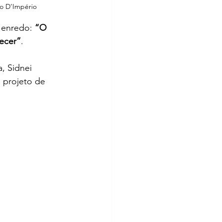
to D’Império
enredo: 
“O 
ecer”
.
, Sidnei 
 projeto de 