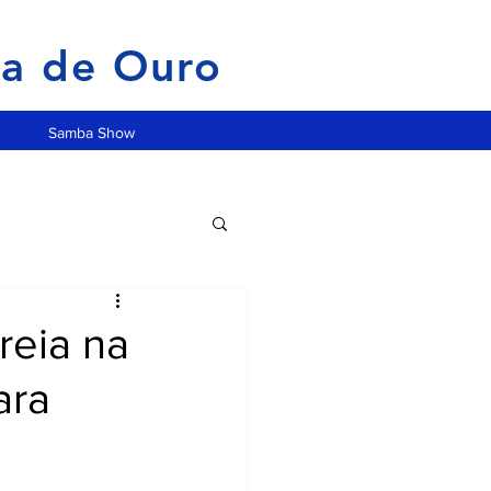
ia de Ouro
Samba Show
reia na
ara