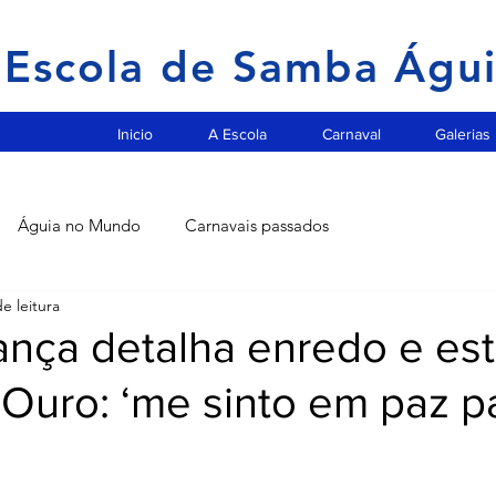
Escola de Samba Águ
Inicio
A Escola
Carnaval
Galerias
Águia no Mundo
Carnavais passados
e leitura
ança detalha enredo e est
Ouro: ‘me sinto em paz p