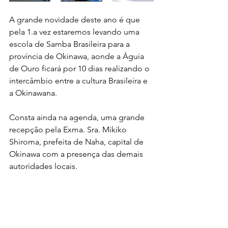
A grande novidade deste ano é que 
pela 1.a vez estaremos levando uma 
escola de Samba Brasileira para a 
província de Okinawa, aonde a Águia 
de Ouro ficará por 10 dias realizando o 
intercâmbio entre a cultura Brasileira e 
a Okinawana.
Consta ainda na agenda, uma grande 
recepção pela Exma. Sra. Mikiko 
Shiroma, prefeita de Naha, capital de 
Okinawa com a presença das demais 
autoridades locais.
Á Águia de Ouro mais uma vez 
representando o Brasil e fazendo 
bonito para os japoneses.
Voa Águia e vai buscar, o sonho de ser 