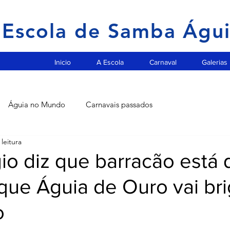
Escola de Samba Águ
Inicio
A Escola
Carnaval
Galerias
Águia no Mundo
Carnavais passados
leitura
io diz que barracão está
que Águia de Ouro vai bri
o