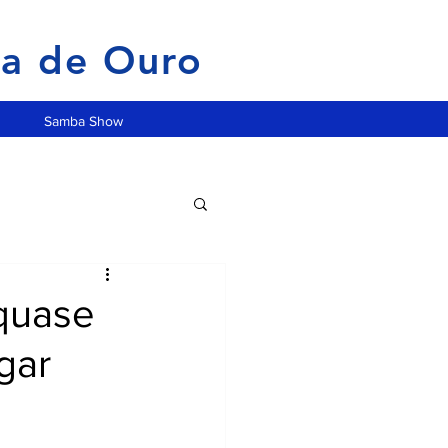
ia de Ouro
Samba Show
 quase
gar