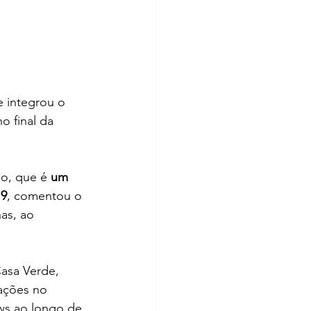
 integrou o 
o final da 
o, que é 
um 
19
, comentou o 
as, ao 
Casa Verde, 
ações no 
ows ao longo de 