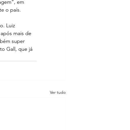
nagem”, em 
e o país.
. Luiz 
 após mais de 
mbém super 
o Gall, que já 
Ver tudo