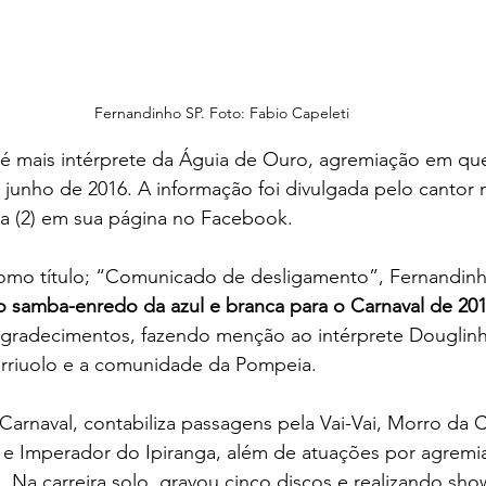
Fernandinho SP. Foto: Fabio Capeleti
é mais intérprete da Águia de Ouro, agremiação em que
junho de 2016. A informação foi divulgada pelo cantor n
ira (2) em sua página no Facebook.
como título; “Comunicado de desligamento”, Fernandinh
 samba-enredo da azul e branca para o Carnaval de 20
agradecimentos, fazendo menção ao intérprete Douglinh
arriuolo e a comunidade da Pompeia.
 Carnaval, contabiliza passagens pela Vai-Vai, Morro da 
a e Imperador do Ipiranga, além de atuações por agremi
o. Na carreira solo, gravou cinco discos e realizando sh