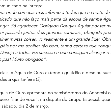
comunicado na íntegra:
por onde começar mas informo à todos que na noite de 
nicado que não faço mais parte da escola de samba Águ
gar. Só agradecer. Obrigado Douglas Aguiar por ter me
r passado juntos dois grandes carnavais, obrigado pres
inar muitas coisas, vc realmente é um grande líder. Obr
ia por me acolher tão bem, tenho certeza que conqui
. Desejo à todos vcs sucesso e que consigam alcançar o 
 paz! Muito obrigado”.
ciais, a Águia de Ouro externou gratidão e desejou suc
esta quarta-feira (3).
guia de Ouro apresenta no sambódromo do Anhembi o
quero falar de você”, na disputa do Grupo Especial, qua
no sábado, dia 2 de março.