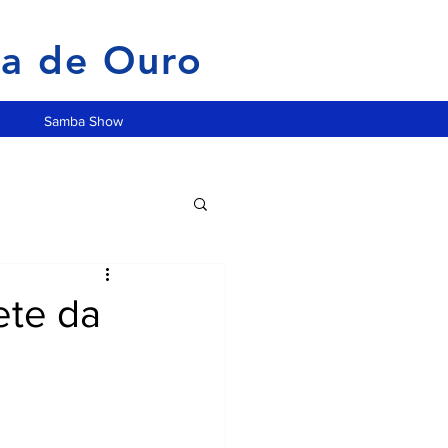
ia de Ouro
Samba Show
ete da