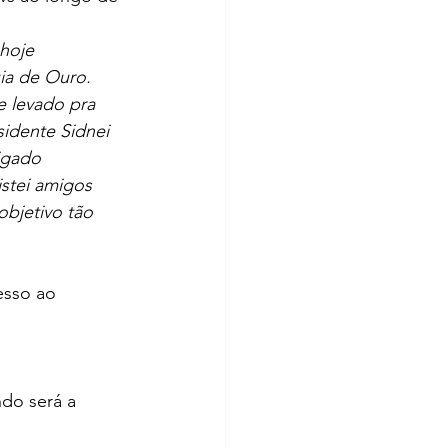
hoje 
ia de Ouro. 
 levado pra 
idente Sidnei 
igado 
stei amigos 
objetivo tão 
esso ao 
 
ndo será a 