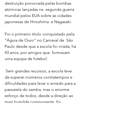
destruição provocada pelas bombas 
atómicas lançadas na  segunda guerra 
mundial pelos EUA sobre as cidades 
japonesas de Hiroshima  e Nagasaki.
Foi o primeiro título conquistado pela 
"Águia de Ouro" no Carnaval de  São 
Paulo desde que a escola foi criada, há 
43 anos, por amigos que  formavam 
uma equipa de futebol. 
 Sem grandes recursos, a escola teve 
de superar inúmeros contratempos e  
dificuldades para levar o enredo para a 
passarela do samba, mas o enorme  
esforço de todos, desde a direção ao 
mais humilde componente, foi  
recompensado com o título, 
comemorado na sede da escola até à 