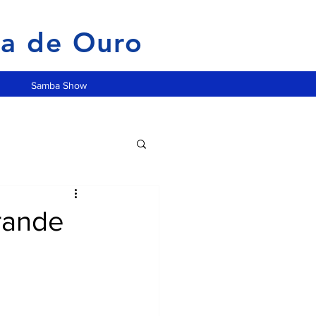
ia de Ouro
Samba Show
rande