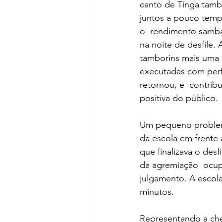
canto de Tinga tamb
juntos a pouco temp
o  rendimento samba-
na noite de desfile.
tamborins mais uma 
executadas com perf
retornou, e  contrib
positiva do público.
Um pequeno problema
da escola em frente a
que finalizava o de
da agremiação  ocup
julgamento. A escol
minutos.
Representando a che