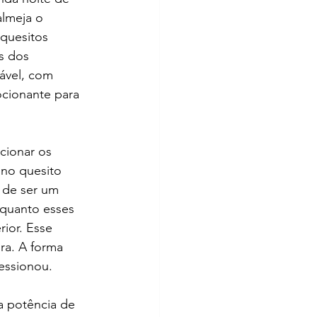
lmeja o 
quesitos 
s dos 
ável, com  
cionante para 
cionar os 
 no quesito 
 de ser um 
nquanto esses  
ior. Esse 
ra. A forma 
essionou.
a potência de 