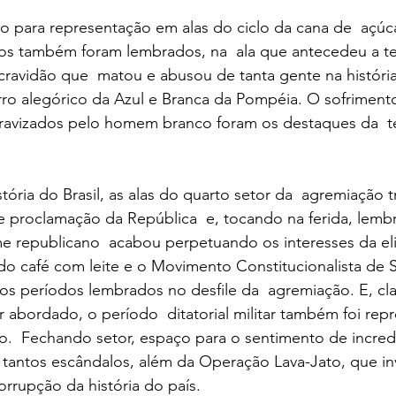
 para representação em alas do ciclo da cana de  açúca
os também foram lembrados, na  ala que antecedeu a ter
cravidão que  matou e abusou de tanta gente na históri
rro alegórico da Azul e Branca da Pompéia. O sofrimento
ravizados pelo homem branco foram os destaques da  ter
ria do Brasil, as alas do quarto setor da  agremiação t
e proclamação da República  e, tocando na ferida, lemb
e republicano  acabou perpetuando os interesses da eli
a do café com leite e o Movimento Constitucionalista de 
os períodos lembrados no desfile da  agremiação. E, cl
r abordado, o período  ditatorial militar também foi rep
o.  Fechando setor, espaço para o sentimento de incred
tantos escândalos, além da Operação Lava-Jato, que inv
rrupção da história do país.