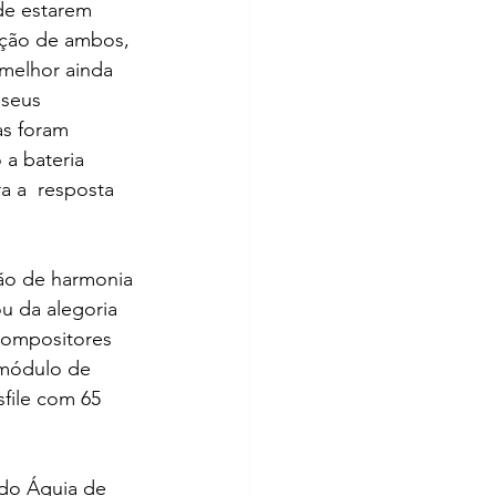
de estarem 
ação de ambos, 
 melhor ainda 
 seus 
s foram 
a bateria 
a a  resposta 
ão de harmonia 
ou da alegoria 
compositores 
módulo de  
file com 65 
 do Águia de 