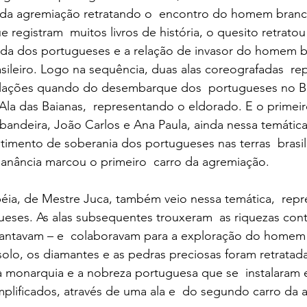
e da agremiação retratando o  encontro do homem branc
 registram  muitos livros de história, o quesito retratou 
ada dos portugueses e a relação de invasor do homem b
ileiro. Logo na sequência, duas alas coreografadas  re
elações quando do desembarque dos  portugueses no Bra
la das Baianas,  representando o eldorado. E o primeir
-bandeira, João Carlos e Ana Paula, ainda nessa temática,
imento de soberania dos portugueses nas terras  brasilei
ganância marcou o primeiro  carro da agremiação.
ia, de Mestre Juca, também veio nessa temática,  repr
ses. As alas subsequentes trouxeram  as riquezas conti
ncantavam – e  colaboravam para a exploração do homem
 solo, os diamantes e as pedras preciosas foram retratada
 a monarquia e a nobreza portuguesa que se  instalaram 
mplificados, através de uma ala e  do segundo carro da 