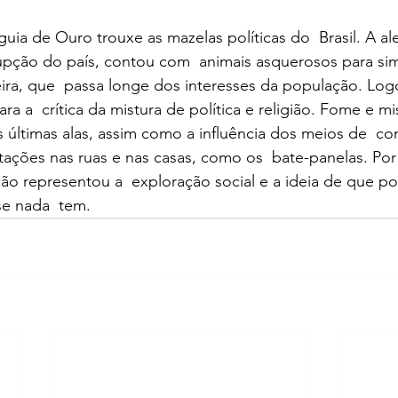
uia de Ouro trouxe as mazelas políticas do  Brasil. A ale
upção do país, contou com  animais asquerosos para sim
ileira, que  passa longe dos interesses da população. Log
ra a  crítica da mistura de política e religião. Fome e m
s últimas alas, assim como a influência dos meios de  c
ações nas ruas e nas casas, como os  bate-panelas. Por 
ão representou a  exploração social e a ideia de que p
se nada  tem.