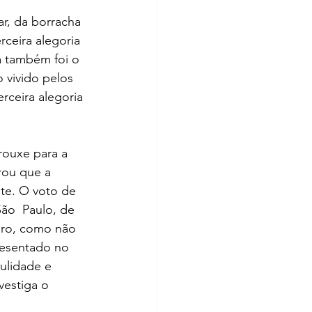
r, da borracha 
ceira alegoria 
a também foi o 
 vivido pelos  
ceira alegoria 
rouxe para a 
rou que a 
te. O voto de 
São  Paulo, de 
aro, como não 
resentado no 
ulidade e 
estiga o  