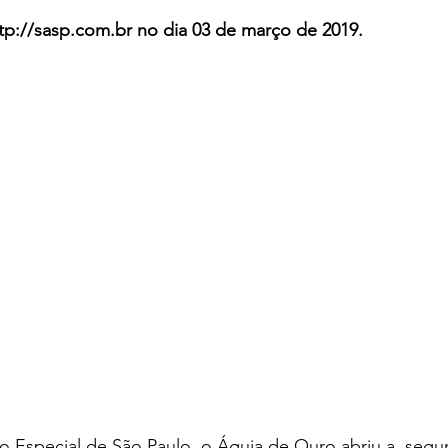
ttp://sasp.com.br no dia 03 de março de 2019.
Especial de São Paulo, o Águia de Ouro abriu a  segu