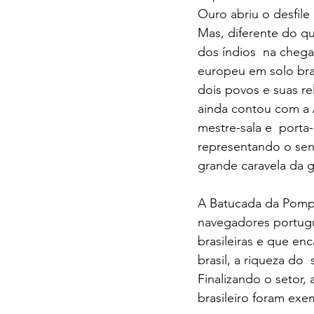
Ouro abriu o desfil
Mas, diferente do que
dos índios  na cheg
europeu em solo bras
dois povos e suas r
ainda contou com a A
mestre-sala e  porta
representando o sent
grande caravela da 
A Batucada da Pompé
navegadores portugue
brasileiras e que e
brasil, a riqueza do 
Finalizando o setor,
brasileiro foram exe