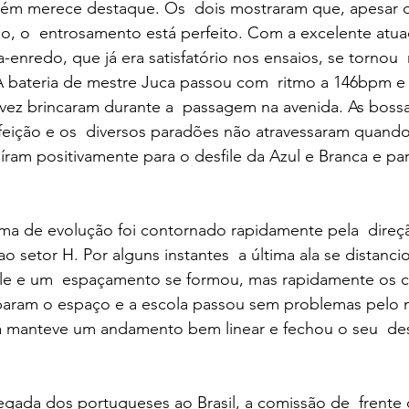
ém merece destaque. Os  dois mostraram que, apesar 
o, o  entrosamento está perfeito. Com a excelente atu
enredo, que já era satisfatório nos ensaios, se tornou 
 A bateria de mestre Juca passou com  ritmo a 146bpm e
vez brincaram durante a  passagem na avenida. As bossa
eição e os  diversos paradões não atravessaram quando 
uíram positivamente para o desfile da Azul e Branca e par
 de evolução foi contornado rapidamente pela  direç
o setor H. Por alguns instantes  a última ala se distanci
sfile e um  espaçamento se formou, mas rapidamente os 
aram o espaço e a escola passou sem problemas pelo 
a manteve um andamento bem linear e fechou o seu  des
gada dos portugueses ao Brasil, a comissão de  frente