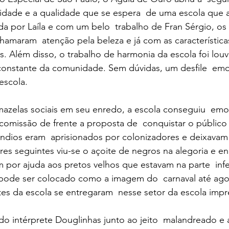
idade e a qualidade que se espera  de uma escola que a
 por Laíla e com um belo  trabalho de Fran Sérgio, os 
chamaram  atenção pela beleza e já com as característica
as. Além disso, o trabalho de harmonia da escola foi louv
 constante da comunidade. Sem dúvidas, um desfile  emo
 escola.
mazelas sociais em seu enredo, a escola conseguiu  emo
comissão de frente a proposta de  conquistar o público
Índios eram  aprisionados por colonizadores e deixavam
ores seguintes viu-se o açoite de negros na alegoria e e
or ajuda aos pretos velhos que estavam na parte  infer
s, pode ser colocado como a imagem do  carnaval até ago
 da escola se entregaram  nesse setor da escola impr
do intérprete Douglinhas junto ao jeito  malandreado e 