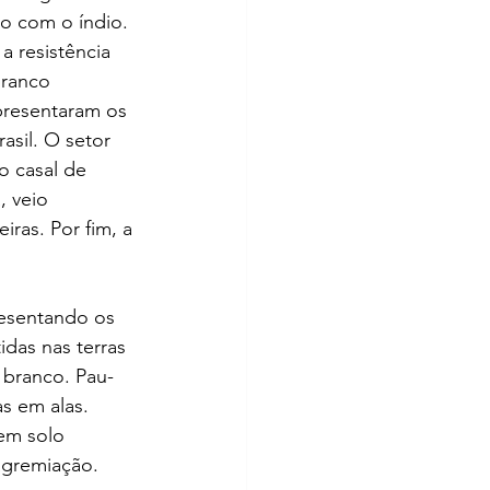
o com o índio. 
a resistência 
ranco  
presentaram os 
sil. O setor 
o casal de 
 veio  
ras. Por fim, a 
esentando os 
das nas terras 
 branco. Pau-
s em alas.  
em solo 
agremiação.