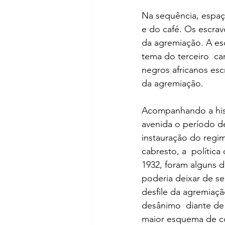
Na sequência, espaço
e do café. Os escrav
da agremiação. A es
tema do terceiro  ca
negros africanos esc
da agremiação.
Acompanhando a histó
avenida o período d
instauração do regim
cabresto, a  polític
1932, foram alguns d
poderia deixar de se
desfile da agremiaçã
desânimo  diante de 
maior esquema de co