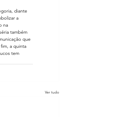
goria, diante 
bolizar a 
o na 
iséria também 
omunicação que 
fim, a quinta 
oucos tem 
Ver tudo