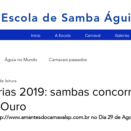
Escola de Samba Águ
Inicio
A Escola
Carnaval
Galerias
Águia no Mundo
Carnavais passados
de leitura
rias 2019: sambas concor
 Ouro
ttp://www.amantesdocarnavalsp.com.br no Dia 29 de Ag