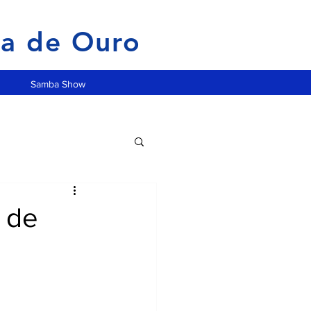
ia de Ouro
Samba Show
 de