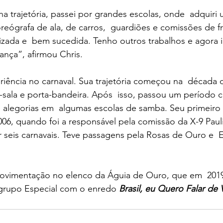
a trajetória, passei por grandes escolas, onde  adquiri 
eógrafa de ala, de carros,  guardiões e comissões de f
lizada e  bem sucedida. Tenho outros trabalhos e agora i
ança”, afirmou Chris.
iência no carnaval. Sua trajetória começou na  década 
-sala e porta-bandeira. Após  isso, passou um período 
e alegorias em  algumas escolas de samba. Seu primeiro
006, quando foi a responsável pela comissão da X-9 Pauli
seis carnavais. Teve passagens pela Rosas de Ouro e  E
 movimentação no elenco da Águia de Ouro, que em  201
grupo Especial com o enredo 
Brasil, eu Quero Falar de