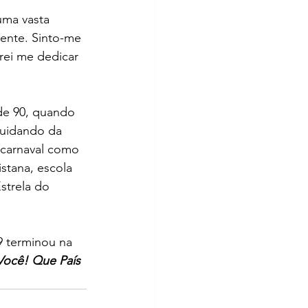
uma vasta 
rente. Sinto-me 
rei me dedicar 
de 90, quando 
cuidando da 
 carnaval como 
stana, escola  
strela do 
9 terminou na 
 Você! Que País 