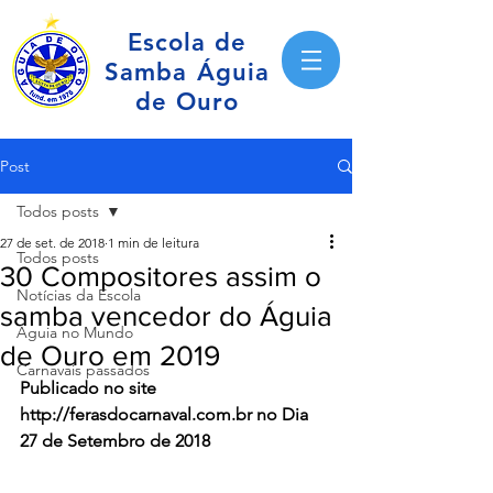
Escola de
Samba Águia
de Ouro
Post
Todos posts
27 de set. de 2018
1 min de leitura
Todos posts
30 Compositores assim o
Notícias da Escola
samba vencedor do Águia
Águia no Mundo
de Ouro em 2019
Carnavais passados
Publicado no site 
http://ferasdocarnaval.com.br no Dia 
27 de Setembro de 2018