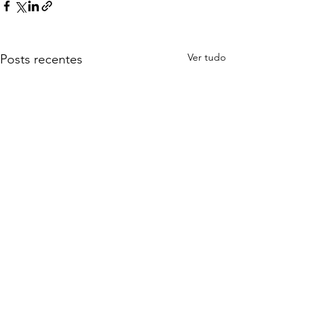
Ver tudo
Posts recentes
Siga a Águia de Ouro nas Redes Sociais