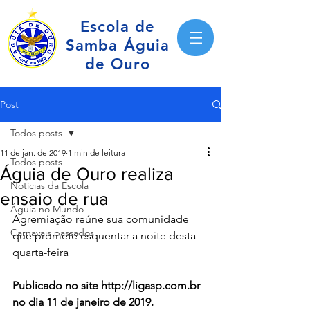
Escola de
Samba Águia
de Ouro
Post
Todos posts
11 de jan. de 2019
1 min de leitura
Todos posts
Águia de Ouro realiza
Notícias da Escola
ensaio de rua
Águia no Mundo
Agremiação reúne sua comunidade 
Carnavais passados
que promete esquentar a noite desta 
quarta-feira
Publicado no site http://ligasp.com.br 
no dia 11 de janeiro de 2019.