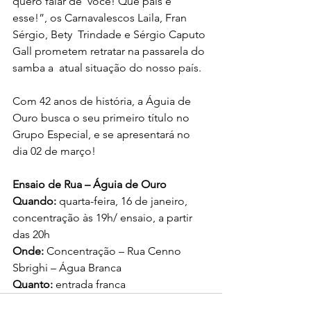
quero falar de  você! Que país é 
esse!”, os Carnavalescos Laila, Fran 
Sérgio, Bety  Trindade e Sérgio Caputo 
Gall prometem retratar na passarela do 
samba a  atual situação do nosso país.
Com 42 anos de história, a Águia de 
Ouro busca o seu primeiro título no 
Grupo Especial, e se apresentará no 
dia 02 de março!
Ensaio de Rua – Águia de Ouro
Quando:
 quarta-feira, 16 de janeiro, 
concentração às 19h/ ensaio, a partir 
das 20h
Onde:
 Concentração – Rua Cenno 
Sbrighi – Água Branca 
Quanto:
 entrada franca