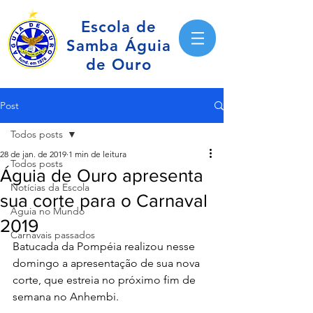
Escola de
Samba Águia
de Ouro
Post
Todos posts
28 de jan. de 2019
1 min de leitura
Todos posts
Águia de Ouro apresenta
Notícias da Escola
sua corte para o Carnaval
Águia no Mundo
2019
Carnavais passados
Batucada da Pompéia realizou nesse 
domingo a apresentação de sua nova 
corte, que estreia no próximo fim de 
semana no Anhembi.