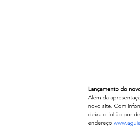
Lançamento do novo
Além da apresentação
novo site. Com inform
deixa o folião por d
endereço 
www.agui