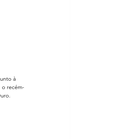
unto à 
e o recém-
uro.