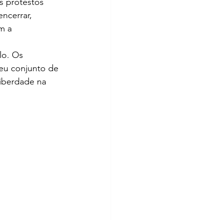
s protestos 
ncerrar, 
m a 
lo. Os 
eu conjunto de 
iberdade na 