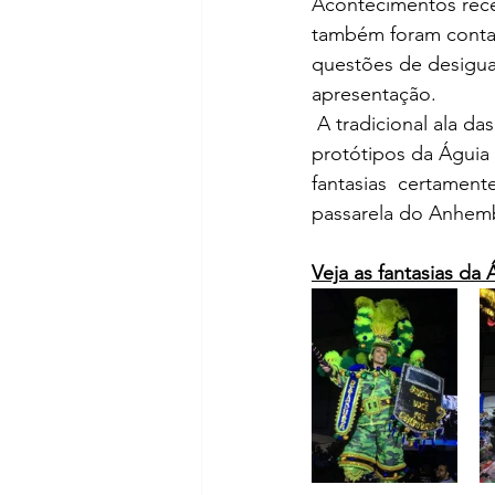
Acontecimentos rece
também foram contad
questões de desigua
apresentação.
 A tradicional ala d
protótipos da Águia
fantasias  certamen
passarela do Anhemb
Veja as fantasias da