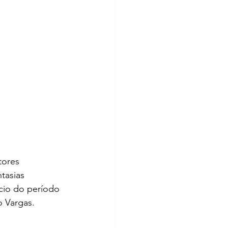
tores 
tasias 
cio do período 
o Vargas.