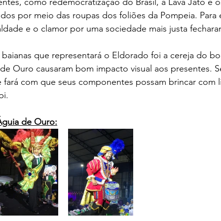
ntes, como redemocratização do Brasil, a Lava Jato e o
os por meio das roupas dos foliões da Pompeia. Para e
ldade e o clamor por uma sociedade mais justa fechara
as baianas que representará o Eldorado foi a cereja do bo
 de Ouro causaram bom impacto visual aos presentes. S
te fará com que seus componentes possam brincar com l
i.
 Águia de Ouro: