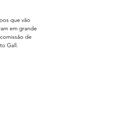
.
pos que vão 
ram em grande 
 comissão de 
to Gall.