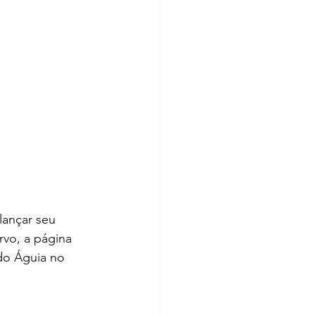
lançar seu 
rvo, a página 
 do Águia no 